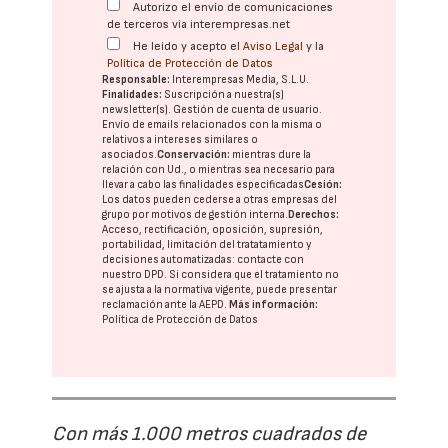
Autorizo el envío de comunicaciones
de terceros vía interempresas.net
He leído y acepto el
Aviso Legal
y la
Política de Protección de Datos
Responsable:
Interempresas Media, S.L.U.
Finalidades:
Suscripción a nuestra(s)
newsletter(s). Gestión de cuenta de usuario.
Envío de emails relacionados con la misma o
relativos a intereses similares o
asociados.
Conservación:
mientras dure la
relación con Ud., o mientras sea necesario para
llevar a cabo las finalidades especificadas
Cesión:
Los datos pueden cederse a otras
empresas del
grupo
por motivos de gestión interna.
Derechos:
Acceso, rectificación, oposición, supresión,
portabilidad, limitación del tratatamiento y
decisiones automatizadas:
contacte con
nuestro DPD
. Si considera que el tratamiento no
se ajusta a la normativa vigente, puede presentar
reclamación ante la
AEPD
.
Más información:
Política de Protección de Datos
Con más 1.000 metros cuadrados de