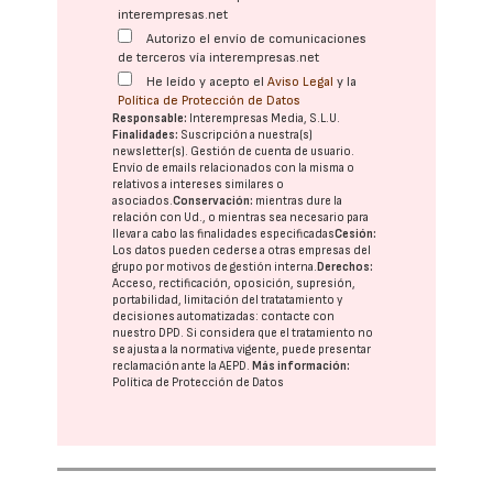
interempresas.net
Autorizo el envío de comunicaciones
de terceros vía interempresas.net
He leído y acepto el
Aviso Legal
y la
Política de Protección de Datos
Responsable:
Interempresas Media, S.L.U.
Finalidades:
Suscripción a nuestra(s)
newsletter(s). Gestión de cuenta de usuario.
Envío de emails relacionados con la misma o
relativos a intereses similares o
asociados.
Conservación:
mientras dure la
relación con Ud., o mientras sea necesario para
llevar a cabo las finalidades especificadas
Cesión:
Los datos pueden cederse a otras
empresas del
grupo
por motivos de gestión interna.
Derechos:
Acceso, rectificación, oposición, supresión,
portabilidad, limitación del tratatamiento y
decisiones automatizadas:
contacte con
nuestro DPD
. Si considera que el tratamiento no
se ajusta a la normativa vigente, puede presentar
reclamación ante la
AEPD
.
Más información:
Política de Protección de Datos