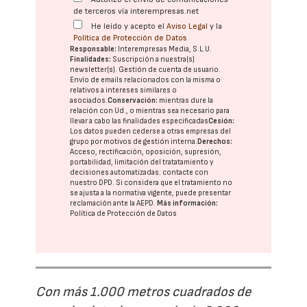
de terceros vía interempresas.net
He leído y acepto el
Aviso Legal
y la
Política de Protección de Datos
Responsable:
Interempresas Media, S.L.U.
Finalidades:
Suscripción a nuestra(s)
newsletter(s). Gestión de cuenta de usuario.
Envío de emails relacionados con la misma o
relativos a intereses similares o
asociados.
Conservación:
mientras dure la
relación con Ud., o mientras sea necesario para
llevar a cabo las finalidades especificadas
Cesión:
Los datos pueden cederse a otras
empresas del
grupo
por motivos de gestión interna.
Derechos:
Acceso, rectificación, oposición, supresión,
portabilidad, limitación del tratatamiento y
decisiones automatizadas:
contacte con
nuestro DPD
. Si considera que el tratamiento no
se ajusta a la normativa vigente, puede presentar
reclamación ante la
AEPD
.
Más información:
Política de Protección de Datos
Con más 1.000 metros cuadrados de