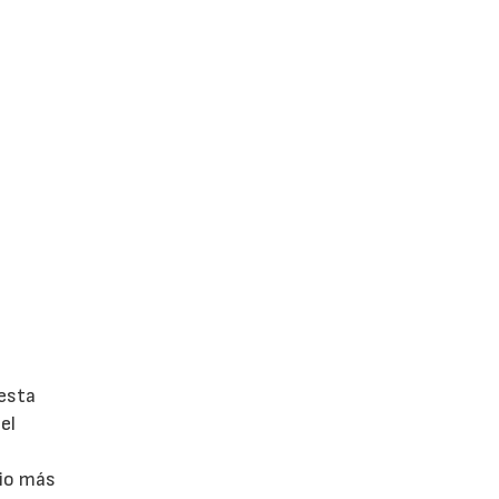
 esta
el
gio más