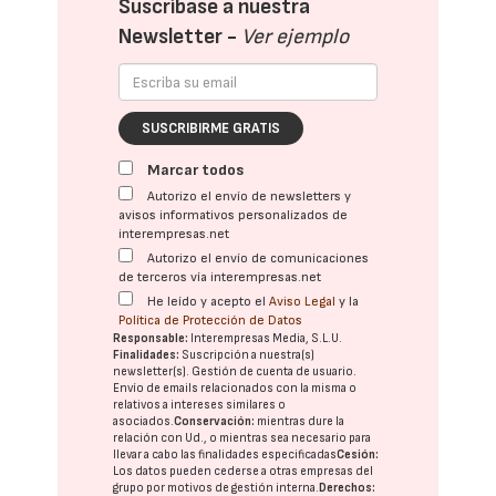
Suscríbase a nuestra
Newsletter -
Ver ejemplo
SUSCRIBIRME GRATIS
Marcar todos
Autorizo el envío de newsletters y
avisos informativos personalizados de
interempresas.net
Autorizo el envío de comunicaciones
de terceros vía interempresas.net
He leído y acepto el
Aviso Legal
y la
Política de Protección de Datos
Responsable:
Interempresas Media, S.L.U.
Finalidades:
Suscripción a nuestra(s)
newsletter(s). Gestión de cuenta de usuario.
Envío de emails relacionados con la misma o
relativos a intereses similares o
asociados.
Conservación:
mientras dure la
relación con Ud., o mientras sea necesario para
llevar a cabo las finalidades especificadas
Cesión:
Los datos pueden cederse a otras
empresas del
grupo
por motivos de gestión interna.
Derechos: