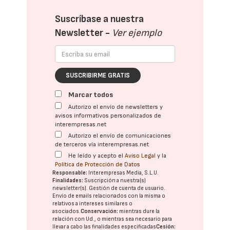
Suscríbase a nuestra
Newsletter -
Ver ejemplo
SUSCRIBIRME GRATIS
Marcar todos
Autorizo el envío de newsletters y
avisos informativos personalizados de
interempresas.net
Autorizo el envío de comunicaciones
de terceros vía interempresas.net
He leído y acepto el
Aviso Legal
y la
Política de Protección de Datos
Responsable:
Interempresas Media, S.L.U.
Finalidades:
Suscripción a nuestra(s)
newsletter(s). Gestión de cuenta de usuario.
Envío de emails relacionados con la misma o
relativos a intereses similares o
asociados.
Conservación:
mientras dure la
relación con Ud., o mientras sea necesario para
llevar a cabo las finalidades especificadas
Cesión: