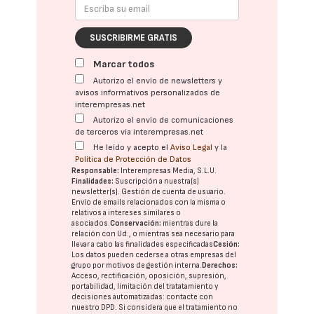
SUSCRIBIRME GRATIS
Marcar todos
Autorizo el envío de newsletters y
avisos informativos personalizados de
interempresas.net
Autorizo el envío de comunicaciones
de terceros vía interempresas.net
He leído y acepto el
Aviso Legal
y la
Política de Protección de Datos
Responsable:
Interempresas Media, S.L.U.
Finalidades:
Suscripción a nuestra(s)
newsletter(s). Gestión de cuenta de usuario.
Envío de emails relacionados con la misma o
relativos a intereses similares o
asociados.
Conservación:
mientras dure la
relación con Ud., o mientras sea necesario para
llevar a cabo las finalidades especificadas
Cesión:
Los datos pueden cederse a otras
empresas del
grupo
por motivos de gestión interna.
Derechos:
Acceso, rectificación, oposición, supresión,
portabilidad, limitación del tratatamiento y
decisiones automatizadas:
contacte con
nuestro DPD
. Si considera que el tratamiento no