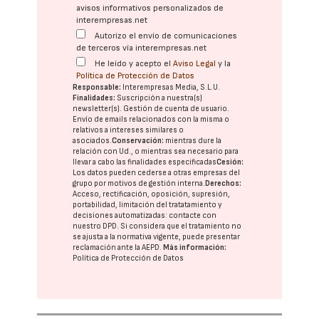
avisos informativos personalizados de
interempresas.net
Autorizo el envío de comunicaciones
de terceros vía interempresas.net
He leído y acepto el
Aviso Legal
y la
Política de Protección de Datos
Responsable:
Interempresas Media, S.L.U.
Finalidades:
Suscripción a nuestra(s)
newsletter(s). Gestión de cuenta de usuario.
Envío de emails relacionados con la misma o
relativos a intereses similares o
asociados.
Conservación:
mientras dure la
relación con Ud., o mientras sea necesario para
llevar a cabo las finalidades especificadas
Cesión:
Los datos pueden cederse a otras
empresas del
grupo
por motivos de gestión interna.
Derechos:
Acceso, rectificación, oposición, supresión,
portabilidad, limitación del tratatamiento y
decisiones automatizadas:
contacte con
nuestro DPD
. Si considera que el tratamiento no
se ajusta a la normativa vigente, puede presentar
reclamación ante la
AEPD
.
Más información:
Política de Protección de Datos