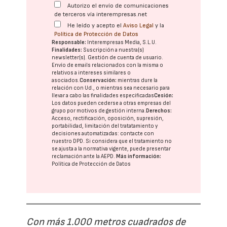
Autorizo el envío de comunicaciones
de terceros vía interempresas.net
He leído y acepto el
Aviso Legal
y la
Política de Protección de Datos
Responsable:
Interempresas Media, S.L.U.
Finalidades:
Suscripción a nuestra(s)
newsletter(s). Gestión de cuenta de usuario.
Envío de emails relacionados con la misma o
relativos a intereses similares o
asociados.
Conservación:
mientras dure la
relación con Ud., o mientras sea necesario para
llevar a cabo las finalidades especificadas
Cesión:
Los datos pueden cederse a otras
empresas del
grupo
por motivos de gestión interna.
Derechos:
Acceso, rectificación, oposición, supresión,
portabilidad, limitación del tratatamiento y
decisiones automatizadas:
contacte con
nuestro DPD
. Si considera que el tratamiento no
se ajusta a la normativa vigente, puede presentar
reclamación ante la
AEPD
.
Más información:
Política de Protección de Datos
Con más 1.000 metros cuadrados de