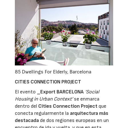
85 Dwellings For Elderly, Barcelona
CITIES CONNECTION PROJECT
El evento
_Export BARCELONA
‘Social
Housing in Urban Context’
se enmarca
dentro del
C
ities Connection Project
que
conecta regularmente la
arquitectura más
destacada
de dos regiones europeas en un
encuentro de ida y vuelta, y que en esta