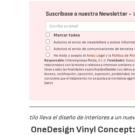
Suscríbase a nuestra Newsletter -
Marcar todos
Autorizo el envío de newsletters y avisos inform
Autorizo el envío de comunicaciones de terceros 
He leído y acepto el
Aviso Legal
y la
Política de Pr
Responsable:
Interempresas Media, S.L.U.
Finalidades:
Suscri
relacionados con la misma o relativos a intereses similares 
llevar a cabo las finalidades especificadas
Cesión:
Los datos p
Acceso, rectificación, oposición, supresión, portabilidad, l
considera que el tratamiento no se ajusta a la normativa vige
Datos
tilo lleva el diseño de interiores a un nue
OneDesign Vinyl Concept: 