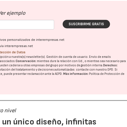
Ver ejemplo
SUSCRIBIRME GRATIS
ativos personalizados de interempresas.net
vía interempresas.net
otección de Datos
pción a nuestra(s) newsletter(s). Gestión de cuenta de usuario. Envío de emails
o asociados.
Conservación:
mientras dure la relación con Ud., o mientras sea necesario para
ueden cederse a otras
empresas del grupo
por motivos de gestión interna.
Derechos:
imitación del tratatamiento y decisiones automatizadas:
contacte con nuestro DPD
. Si
nte, puede presentar reclamación ante la
AEPD
.
Más información:
Política de Protección de
vo nivel
un único diseño, infinitas