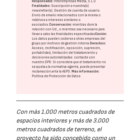
Responsable:
Interempresas Media, S.L.U.
Finalidades:
Suscripción a nuestra(s)
newsletter(s). Gestión de cuenta de usuario.
Envío de emails relacionados con la misma o
relativos a intereses similares o
asociados.
Conservación:
mientras dure la
relación con Ud., o mientras sea necesario para
llevar a cabo las finalidades especificadas
Cesión:
Los datos pueden cederse a otras
empresas del
grupo
por motivos de gestión interna.
Derechos:
Acceso, rectificación, oposición, supresión,
portabilidad, limitación del tratatamiento y
decisiones automatizadas:
contacte con
nuestro DPD
. Si considera que el tratamiento no
se ajusta a la normativa vigente, puede presentar
reclamación ante la
AEPD
.
Más información:
Política de Protección de Datos
Con más 1.000 metros cuadrados de
espacios interiores y más de 3.000
metros cuadrados de terreno, el
proyecto ha sido concebido como un