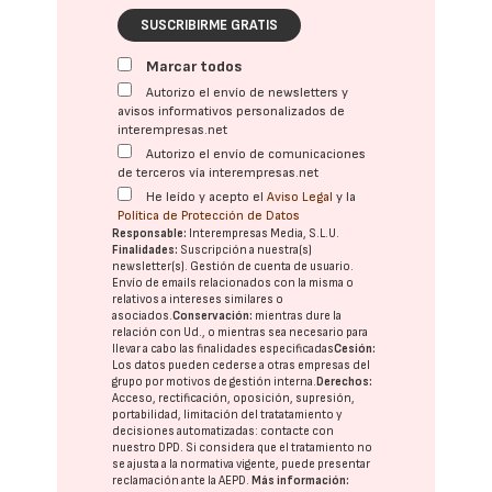
SUSCRIBIRME GRATIS
Marcar todos
Autorizo el envío de newsletters y
avisos informativos personalizados de
interempresas.net
Autorizo el envío de comunicaciones
de terceros vía interempresas.net
He leído y acepto el
Aviso Legal
y la
Política de Protección de Datos
Responsable:
Interempresas Media, S.L.U.
Finalidades:
Suscripción a nuestra(s)
newsletter(s). Gestión de cuenta de usuario.
Envío de emails relacionados con la misma o
relativos a intereses similares o
asociados.
Conservación:
mientras dure la
relación con Ud., o mientras sea necesario para
llevar a cabo las finalidades especificadas
Cesión:
Los datos pueden cederse a otras
empresas del
grupo
por motivos de gestión interna.
Derechos:
Acceso, rectificación, oposición, supresión,
portabilidad, limitación del tratatamiento y
decisiones automatizadas:
contacte con
nuestro DPD
. Si considera que el tratamiento no
se ajusta a la normativa vigente, puede presentar
reclamación ante la
AEPD
.
Más información: