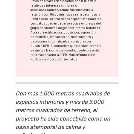
Envío de emails relacionados con la misma o
relativos a intereses similares o
asociados.
Conservación:
mientras dure la
relación con Ud., o mientras sea necesario para
llevar a cabo las finalidades especificadas
Cesión:
Los datos pueden cederse a otras
empresas del
grupo
por motivos de gestión interna.
Derechos:
Acceso, rectificación, oposición, supresión,
portabilidad, limitación del tratatamiento y
decisiones automatizadas:
contacte con
nuestro DPD
. Si considera que el tratamiento no
se ajusta a la normativa vigente, puede presentar
reclamación ante la
AEPD
.
Más información:
Política de Protección de Datos
Con más 1.000 metros cuadrados de
espacios interiores y más de 3.000
metros cuadrados de terreno, el
proyecto ha sido concebido como un
oasis atemporal de calma y