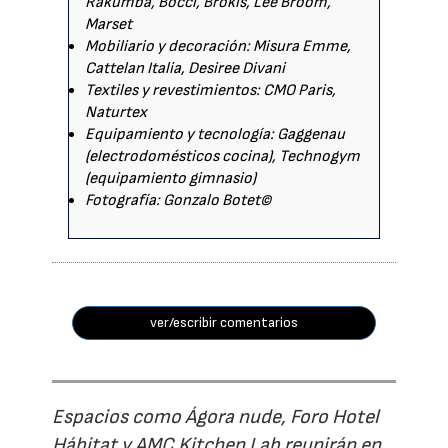
Rakumba, Bocci, Brokis, Lee Broom,
Marset
Mobiliario y decoración: Misura Emme,
Cattelan Italia, Desiree Divani
Textiles y revestimientos: CMO Paris,
Naturtex
Equipamiento y tecnología: Gaggenau
(electrodomésticos cocina), Technogym
(equipamiento gimnasio)
Fotografía: Gonzalo Botet©
ver/escribir comentarios
Espacios como Ágora nude, Foro Hotel
Hábitat y AMC Kitchen Lab reunirán en