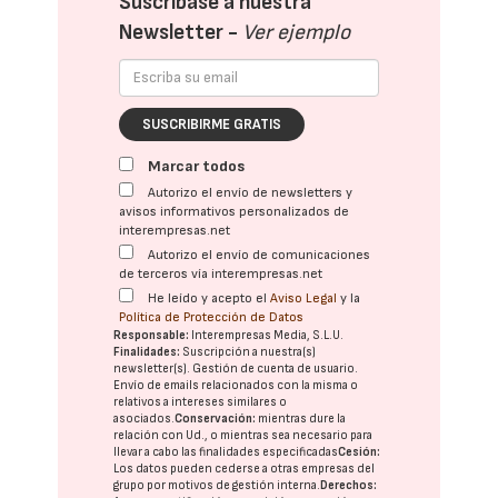
Suscríbase a nuestra
Newsletter -
Ver ejemplo
SUSCRIBIRME GRATIS
Marcar todos
Autorizo el envío de newsletters y
avisos informativos personalizados de
interempresas.net
Autorizo el envío de comunicaciones
de terceros vía interempresas.net
He leído y acepto el
Aviso Legal
y la
Política de Protección de Datos
Responsable:
Interempresas Media, S.L.U.
Finalidades:
Suscripción a nuestra(s)
newsletter(s). Gestión de cuenta de usuario.
Envío de emails relacionados con la misma o
relativos a intereses similares o
asociados.
Conservación:
mientras dure la
relación con Ud., o mientras sea necesario para
llevar a cabo las finalidades especificadas
Cesión:
Los datos pueden cederse a otras
empresas del
grupo
por motivos de gestión interna.
Derechos: