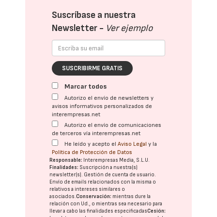
Suscríbase a nuestra
Newsletter -
Ver ejemplo
SUSCRIBIRME GRATIS
Marcar todos
Autorizo el envío de newsletters y
avisos informativos personalizados de
interempresas.net
Autorizo el envío de comunicaciones
de terceros vía interempresas.net
He leído y acepto el
Aviso Legal
y la
Política de Protección de Datos
Responsable:
Interempresas Media, S.L.U.
Finalidades:
Suscripción a nuestra(s)
newsletter(s). Gestión de cuenta de usuario.
Envío de emails relacionados con la misma o
relativos a intereses similares o
asociados.
Conservación:
mientras dure la
relación con Ud., o mientras sea necesario para
llevar a cabo las finalidades especificadas
Cesión: