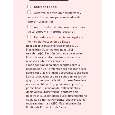
Marcar todos
Autorizo el envío de newsletters y
avisos informativos personalizados de
interempresas.net
Autorizo el envío de comunicaciones
de terceros vía interempresas.net
He leído y acepto el
Aviso Legal
y la
Política de Protección de Datos
Responsable:
Interempresas Media, S.L.U.
Finalidades:
Suscripción a nuestra(s)
newsletter(s). Gestión de cuenta de usuario.
Envío de emails relacionados con la misma o
relativos a intereses similares o
asociados.
Conservación:
mientras dure la
relación con Ud., o mientras sea necesario para
llevar a cabo las finalidades especificadas
Cesión:
Los datos pueden cederse a otras
empresas del
grupo
por motivos de gestión interna.
Derechos:
Acceso, rectificación, oposición, supresión,
portabilidad, limitación del tratatamiento y
decisiones automatizadas:
contacte con
nuestro DPD
. Si considera que el tratamiento no
se ajusta a la normativa vigente, puede presentar
reclamación ante la
AEPD
.
Más información:
Política de Protección de Datos