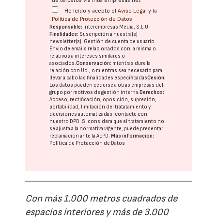
de terceros vía interempresas.net
He leído y acepto el
Aviso Legal
y la
Política de Protección de Datos
Responsable:
Interempresas Media, S.L.U.
Finalidades:
Suscripción a nuestra(s)
newsletter(s). Gestión de cuenta de usuario.
Envío de emails relacionados con la misma o
relativos a intereses similares o
asociados.
Conservación:
mientras dure la
relación con Ud., o mientras sea necesario para
llevar a cabo las finalidades especificadas
Cesión:
Los datos pueden cederse a otras
empresas del
grupo
por motivos de gestión interna.
Derechos:
Acceso, rectificación, oposición, supresión,
portabilidad, limitación del tratatamiento y
decisiones automatizadas:
contacte con
nuestro DPD
. Si considera que el tratamiento no
se ajusta a la normativa vigente, puede presentar
reclamación ante la
AEPD
.
Más información:
Política de Protección de Datos
Con más 1.000 metros cuadrados de
espacios interiores y más de 3.000