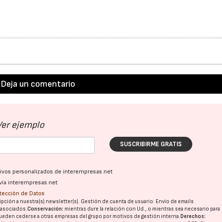
Deja un comentario
Ver ejemplo
SUSCRIBIRME GRATIS
ativos personalizados de interempresas.net
vía interempresas.net
otección de Datos
pción a nuestra(s) newsletter(s). Gestión de cuenta de usuario. Envío de emails
o asociados.
Conservación:
mientras dure la relación con Ud., o mientras sea necesario para
ueden cederse a otras
empresas del grupo
por motivos de gestión interna.
Derechos: