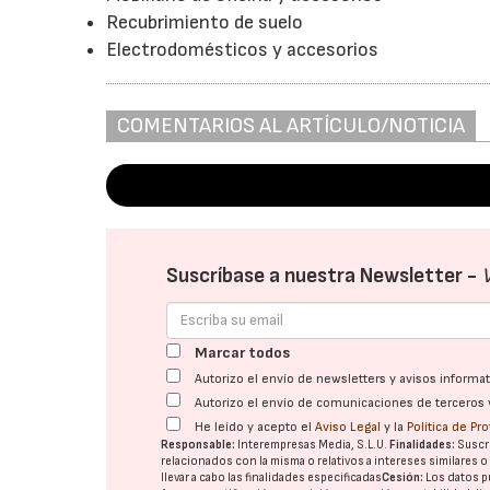
Recubrimiento de suelo
Electrodomésticos y accesorios
COMENTARIOS AL ARTÍCULO/NOTICIA
Suscríbase a nuestra Newsletter -
Marcar todos
Autorizo el envío de newsletters y avisos inform
Autorizo el envío de comunicaciones de terceros 
He leído y acepto el
Aviso Legal
y la
Política de Pr
Responsable:
Interempresas Media, S.L.U.
Finalidades:
Suscri
relacionados con la misma o relativos a intereses similares 
llevar a cabo las finalidades especificadas
Cesión:
Los datos p