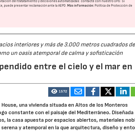
imitación del tratatamiento y decisiones automatizadas:
contacte con nuestro DPD
. Si
nte, puede presentar reclamación ante la
AEPD
.
Más información:
Política de Protección de
cios interiores y más de 3.000 metros cuadrados d
omo un oasis atemporal de calma y sofisticación
pendido entre el cielo y el mar en
1572
e House, una vivienda situada en Altos de los Monteros
logo constante con el paisaje del Mediterráneo. Diseñada
s, la casa apuesta por espacios abiertos, materiales nob
 serena y atemporal en la que arquitectura, diseño y ent