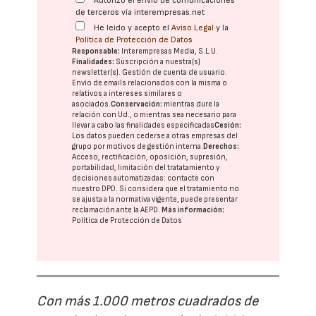
Autorizo el envío de comunicaciones
de terceros vía interempresas.net
He leído y acepto el
Aviso Legal
y la
Política de Protección de Datos
Responsable:
Interempresas Media, S.L.U.
Finalidades:
Suscripción a nuestra(s)
newsletter(s). Gestión de cuenta de usuario.
Envío de emails relacionados con la misma o
relativos a intereses similares o
asociados.
Conservación:
mientras dure la
relación con Ud., o mientras sea necesario para
llevar a cabo las finalidades especificadas
Cesión:
Los datos pueden cederse a otras
empresas del
grupo
por motivos de gestión interna.
Derechos:
Acceso, rectificación, oposición, supresión,
portabilidad, limitación del tratatamiento y
decisiones automatizadas:
contacte con
nuestro DPD
. Si considera que el tratamiento no
se ajusta a la normativa vigente, puede presentar
reclamación ante la
AEPD
.
Más información:
Política de Protección de Datos
Con más 1.000 metros cuadrados de