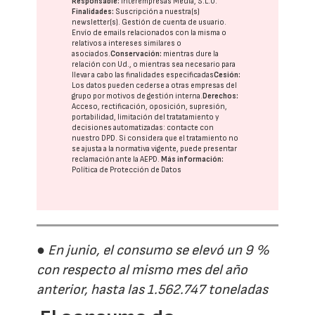
Responsable:
Interempresas Media, S.L.U.
Finalidades:
Suscripción a nuestra(s)
newsletter(s). Gestión de cuenta de usuario.
Envío de emails relacionados con la misma o
relativos a intereses similares o
asociados.
Conservación:
mientras dure la
relación con Ud., o mientras sea necesario para
llevar a cabo las finalidades especificadas
Cesión:
Los datos pueden cederse a otras
empresas del
grupo
por motivos de gestión interna.
Derechos:
Acceso, rectificación, oposición, supresión,
portabilidad, limitación del tratatamiento y
decisiones automatizadas:
contacte con
nuestro DPD
. Si considera que el tratamiento no
se ajusta a la normativa vigente, puede presentar
reclamación ante la
AEPD
.
Más información:
Política de Protección de Datos
● En junio, el consumo se elevó un 9 %
con respecto al mismo mes del año
anterior, hasta las 1.562.747 toneladas