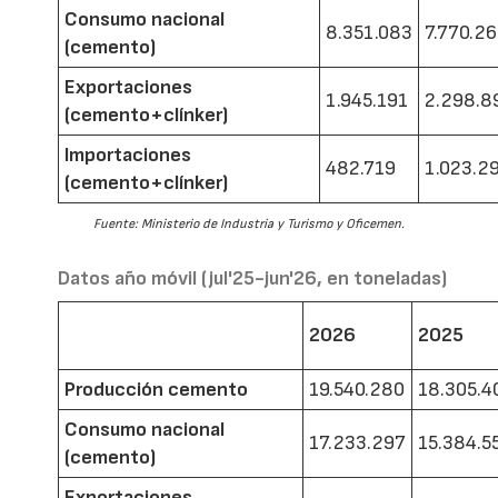
Consumo nacional
8.351.083
7.770.2
(cemento)
Exportaciones
1.945.191
2.298.8
(cemento+clínker)
Importaciones
482.719
1.023.2
(cemento+clínker)
Fuente: Ministerio de Industria y Turismo y Oficemen.
Datos año móvil (jul'25-jun'26, en toneladas)
2026
2025
Producción cemento
19.540.280
18.305.4
Consumo nacional
17.233.297
15.384.5
(cemento)
Exportaciones