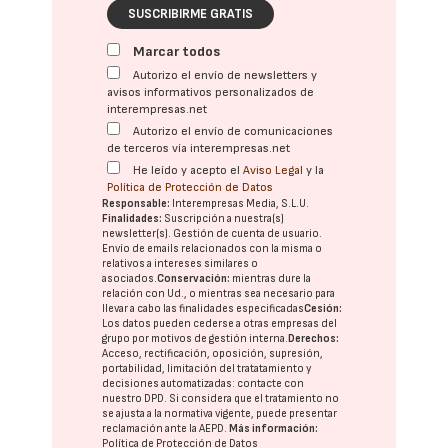
SUSCRIBIRME GRATIS
Marcar todos
Autorizo el envío de newsletters y
avisos informativos personalizados de
interempresas.net
Autorizo el envío de comunicaciones
de terceros vía interempresas.net
He leído y acepto el
Aviso Legal
y la
Política de Protección de Datos
Responsable:
Interempresas Media, S.L.U.
Finalidades:
Suscripción a nuestra(s)
newsletter(s). Gestión de cuenta de usuario.
Envío de emails relacionados con la misma o
relativos a intereses similares o
asociados.
Conservación:
mientras dure la
relación con Ud., o mientras sea necesario para
llevar a cabo las finalidades especificadas
Cesión:
Los datos pueden cederse a otras
empresas del
grupo
por motivos de gestión interna.
Derechos:
Acceso, rectificación, oposición, supresión,
portabilidad, limitación del tratatamiento y
decisiones automatizadas:
contacte con
nuestro DPD
. Si considera que el tratamiento no
se ajusta a la normativa vigente, puede presentar
reclamación ante la
AEPD
.
Más información:
Política de Protección de Datos