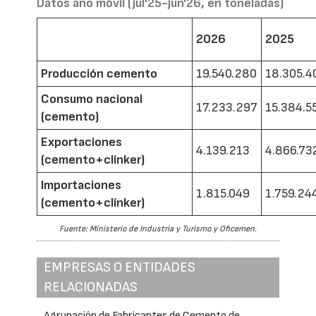
Datos año móvil (jul'25-jun'26, en toneladas)
2026
2025
Producción cemento
19.540.280
18.305.4
Consumo nacional
17.233.297
15.384.5
(cemento)
Exportaciones
4.139.213
4.866.73
(cemento+clínker)
Importaciones
1.815.049
1.759.24
(cemento+clínker)
Fuente: Ministerio de Industria y Turismo y Oficemen.
EMPRESAS O ENTIDADES
RELACIONADAS
Agrupación de Fabricantes de Cemento de