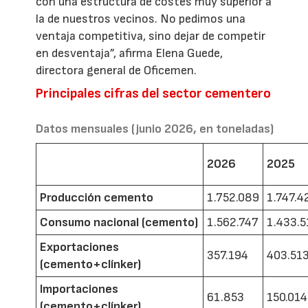
con una estructura de costes muy superior a
la de nuestros vecinos. No pedimos una
ventaja competitiva, sino dejar de competir
en desventaja”, afirma Elena Guede,
directora general de Oficemen.
Principales cifras del sector cementero
Datos mensuales (junio 2026, en toneladas)
2026
2025
Producción cemento
1.752.089
1.747.4
Consumo nacional (cemento)
1.562.747
1.433.5
Exportaciones
357.194
403.51
(cemento+clínker)
Importaciones
61.853
150.014
(cemento+clínker)