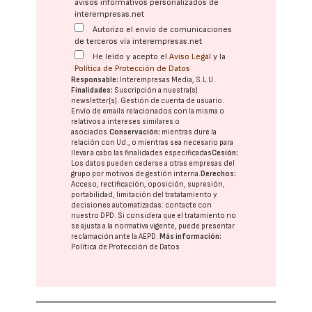
avisos informativos personalizados de
interempresas.net
Autorizo el envío de comunicaciones
de terceros vía interempresas.net
He leído y acepto el
Aviso Legal
y la
Política de Protección de Datos
Responsable:
Interempresas Media, S.L.U.
Finalidades:
Suscripción a nuestra(s)
newsletter(s). Gestión de cuenta de usuario.
Envío de emails relacionados con la misma o
relativos a intereses similares o
asociados.
Conservación:
mientras dure la
relación con Ud., o mientras sea necesario para
llevar a cabo las finalidades especificadas
Cesión:
Los datos pueden cederse a otras
empresas del
grupo
por motivos de gestión interna.
Derechos:
Acceso, rectificación, oposición, supresión,
portabilidad, limitación del tratatamiento y
decisiones automatizadas:
contacte con
nuestro DPD
. Si considera que el tratamiento no
se ajusta a la normativa vigente, puede presentar
reclamación ante la
AEPD
.
Más información:
Política de Protección de Datos