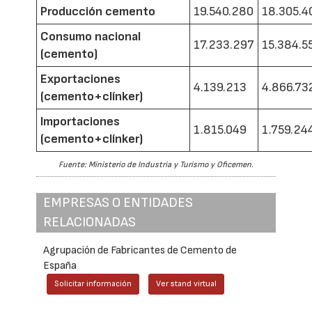
Producción cemento
19.540.280
18.305.4
Consumo nacional
17.233.297
15.384.5
(cemento)
Exportaciones
4.139.213
4.866.73
(cemento+clínker)
Importaciones
1.815.049
1.759.24
(cemento+clínker)
Fuente: Ministerio de Industria y Turismo y Oficemen.
EMPRESAS O ENTIDADES
RELACIONADAS
Agrupación de Fabricantes de Cemento de
España
Solicitar información
Ver stand virtual