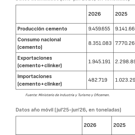
2026
2025
Producción cemento
9.459.655
9.141.6
Consumo nacional
8.351.083
7.770.2
(cemento)
Exportaciones
1.945.191
2.298.8
(cemento+clínker)
Importaciones
482.719
1.023.2
(cemento+clínker)
Fuente: Ministerio de Industria y Turismo y Oficemen.
Datos año móvil (jul'25-jun'26, en toneladas)
2026
2025