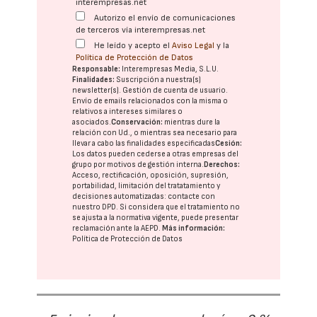
interempresas.net
Autorizo el envío de comunicaciones
de terceros vía interempresas.net
He leído y acepto el
Aviso Legal
y la
Política de Protección de Datos
Responsable:
Interempresas Media, S.L.U.
Finalidades:
Suscripción a nuestra(s)
newsletter(s). Gestión de cuenta de usuario.
Envío de emails relacionados con la misma o
relativos a intereses similares o
asociados.
Conservación:
mientras dure la
relación con Ud., o mientras sea necesario para
llevar a cabo las finalidades especificadas
Cesión:
Los datos pueden cederse a otras
empresas del
grupo
por motivos de gestión interna.
Derechos:
Acceso, rectificación, oposición, supresión,
portabilidad, limitación del tratatamiento y
decisiones automatizadas:
contacte con
nuestro DPD
. Si considera que el tratamiento no
se ajusta a la normativa vigente, puede presentar
reclamación ante la
AEPD
.
Más información:
Política de Protección de Datos