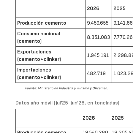
2026
2025
Producción cemento
9.459.655
9.141.6
Consumo nacional
8.351.083
7.770.2
(cemento)
Exportaciones
1.945.191
2.298.8
(cemento+clínker)
Importaciones
482.719
1.023.2
(cemento+clínker)
Fuente: Ministerio de Industria y Turismo y Oficemen.
Datos año móvil (jul'25-jun'26, en toneladas)
2026
2025
Producción cemento
19.540.280
18.305.4