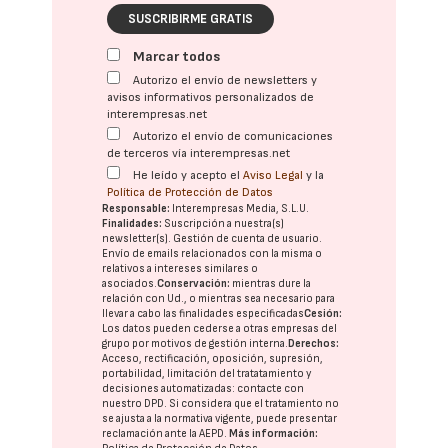
SUSCRIBIRME GRATIS
Marcar todos
Autorizo el envío de newsletters y
avisos informativos personalizados de
interempresas.net
Autorizo el envío de comunicaciones
de terceros vía interempresas.net
He leído y acepto el
Aviso Legal
y la
Política de Protección de Datos
Responsable:
Interempresas Media, S.L.U.
Finalidades:
Suscripción a nuestra(s)
newsletter(s). Gestión de cuenta de usuario.
Envío de emails relacionados con la misma o
relativos a intereses similares o
asociados.
Conservación:
mientras dure la
relación con Ud., o mientras sea necesario para
llevar a cabo las finalidades especificadas
Cesión:
Los datos pueden cederse a otras
empresas del
grupo
por motivos de gestión interna.
Derechos:
Acceso, rectificación, oposición, supresión,
portabilidad, limitación del tratatamiento y
decisiones automatizadas:
contacte con
nuestro DPD
. Si considera que el tratamiento no
se ajusta a la normativa vigente, puede presentar
reclamación ante la
AEPD
.
Más información: