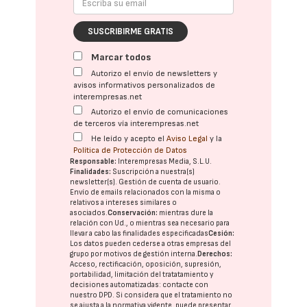
SUSCRIBIRME GRATIS
Marcar todos
Autorizo el envío de newsletters y
avisos informativos personalizados de
interempresas.net
Autorizo el envío de comunicaciones
de terceros vía interempresas.net
He leído y acepto el
Aviso Legal
y la
Política de Protección de Datos
Responsable:
Interempresas Media, S.L.U.
Finalidades:
Suscripción a nuestra(s)
newsletter(s). Gestión de cuenta de usuario.
Envío de emails relacionados con la misma o
relativos a intereses similares o
asociados.
Conservación:
mientras dure la
relación con Ud., o mientras sea necesario para
llevar a cabo las finalidades especificadas
Cesión:
Los datos pueden cederse a otras
empresas del
grupo
por motivos de gestión interna.
Derechos:
Acceso, rectificación, oposición, supresión,
portabilidad, limitación del tratatamiento y
decisiones automatizadas:
contacte con
nuestro DPD
. Si considera que el tratamiento no
se ajusta a la normativa vigente, puede presentar