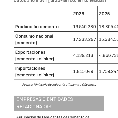
Datos año móvil (jul'25-jun'26, en toneladas)
2026
2025
Producción cemento
19.540.280
18.305.4
Consumo nacional
17.233.297
15.384.5
(cemento)
Exportaciones
4.139.213
4.866.73
(cemento+clínker)
Importaciones
1.815.049
1.759.24
(cemento+clínker)
Fuente: Ministerio de Industria y Turismo y Oficemen.
EMPRESAS O ENTIDADES
RELACIONADAS
Agrupación de Fabricantes de Cemento de