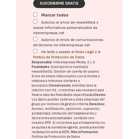
SUSCRIBIRME GRATIS
Marcar todos
Autorizo el envío de newsletters y
avisos informativos personalizados de
interempresas.net
Autorizo el envío de comunicaciones
de terceros vía interempresas.net
He leído y acepto el
Aviso Legal
y la
Política de Protección de Datos
Responsable:
Interempresas Media, S.L.U.
Finalidades:
Suscripción a nuestra(s)
newsletter(s). Gestión de cuenta de usuario.
Envío de emails relacionados con la misma o
relativos a intereses similares o
asociados.
Conservación:
mientras dure la
relación con Ud., o mientras sea necesario para
llevar a cabo las finalidades especificadas
Cesión:
Los datos pueden cederse a otras
empresas del
grupo
por motivos de gestión interna.
Derechos:
Acceso, rectificación, oposición, supresión,
portabilidad, limitación del tratatamiento y
decisiones automatizadas:
contacte con
nuestro DPD
. Si considera que el tratamiento no
se ajusta a la normativa vigente, puede presentar
reclamación ante la
AEPD
.
Más información:
Política de Protección de Datos