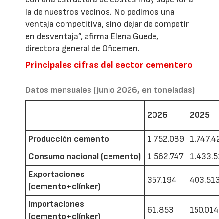
la de nuestros vecinos. No pedimos una
ventaja competitiva, sino dejar de competir
en desventaja”, afirma Elena Guede,
directora general de Oficemen.
Principales cifras del sector cementero
Datos mensuales (junio 2026, en toneladas)
2026
2025
Producción cemento
1.752.089
1.747.4
Consumo nacional (cemento)
1.562.747
1.433.5
Exportaciones
357.194
403.51
(cemento+clínker)
Importaciones
61.853
150.014
(cemento+clínker)