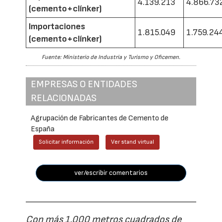
4.139.213
4.866.73
(cemento+clínker)
Importaciones
1.815.049
1.759.24
(cemento+clínker)
Fuente: Ministerio de Industria y Turismo y Oficemen.
EMPRESAS O ENTIDADES
RELACIONADAS
Agrupación de Fabricantes de Cemento de
España
Solicitar información
Ver stand virtual
ver/escribir comentarios
Con más 1.000 metros cuadrados de