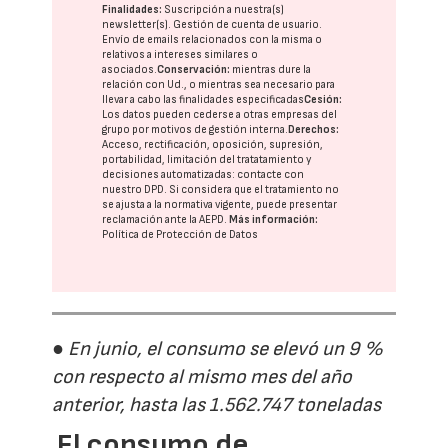
Finalidades:
Suscripción a nuestra(s)
newsletter(s). Gestión de cuenta de usuario.
Envío de emails relacionados con la misma o
relativos a intereses similares o
asociados.
Conservación:
mientras dure la
relación con Ud., o mientras sea necesario para
llevar a cabo las finalidades especificadas
Cesión:
Los datos pueden cederse a otras
empresas del
grupo
por motivos de gestión interna.
Derechos:
Acceso, rectificación, oposición, supresión,
portabilidad, limitación del tratatamiento y
decisiones automatizadas:
contacte con
nuestro DPD
. Si considera que el tratamiento no
se ajusta a la normativa vigente, puede presentar
reclamación ante la
AEPD
.
Más información:
Política de Protección de Datos
● En junio, el consumo se elevó un 9 %
con respecto al mismo mes del año
anterior, hasta las 1.562.747 toneladas
El consumo de