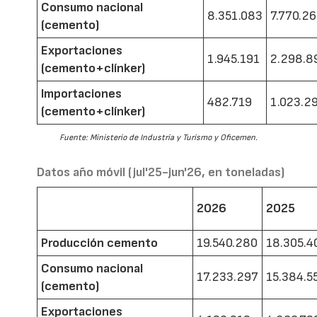
Consumo nacional
8.351.083
7.770.2
(cemento)
Exportaciones
1.945.191
2.298.8
(cemento+clínker)
Importaciones
482.719
1.023.2
(cemento+clínker)
Fuente: Ministerio de Industria y Turismo y Oficemen.
Datos año móvil (jul'25-jun'26, en toneladas)
2026
2025
Producción cemento
19.540.280
18.305.4
Consumo nacional
17.233.297
15.384.5
(cemento)
Exportaciones