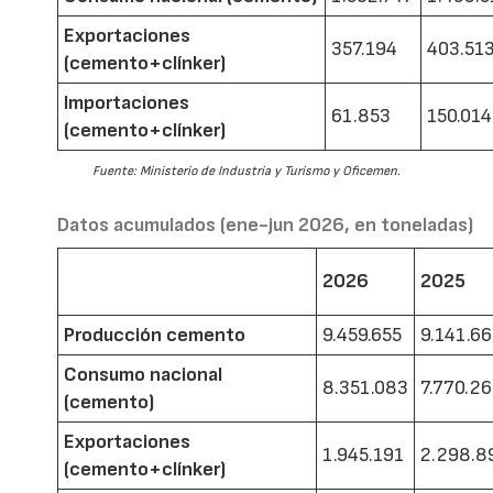
Exportaciones
357.194
403.51
(cemento+clínker)
Importaciones
61.853
150.014
(cemento+clínker)
Fuente: Ministerio de Industria y Turismo y Oficemen.
Datos acumulados (ene-jun 2026, en toneladas)
2026
2025
Producción cemento
9.459.655
9.141.6
Consumo nacional
8.351.083
7.770.2
(cemento)
Exportaciones
1.945.191
2.298.8
(cemento+clínker)