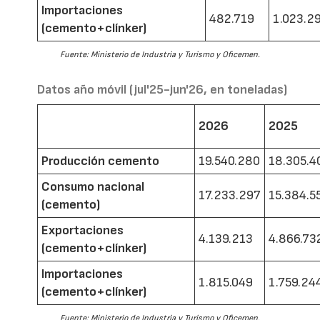
Importaciones
482.719
1.023.2
(cemento+clínker)
Fuente: Ministerio de Industria y Turismo y Oficemen.
Datos año móvil (jul'25-jun'26, en toneladas)
2026
2025
Producción cemento
19.540.280
18.305.4
Consumo nacional
17.233.297
15.384.5
(cemento)
Exportaciones
4.139.213
4.866.73
(cemento+clínker)
Importaciones
1.815.049
1.759.24
(cemento+clínker)
Fuente: Ministerio de Industria y Turismo y Oficemen.