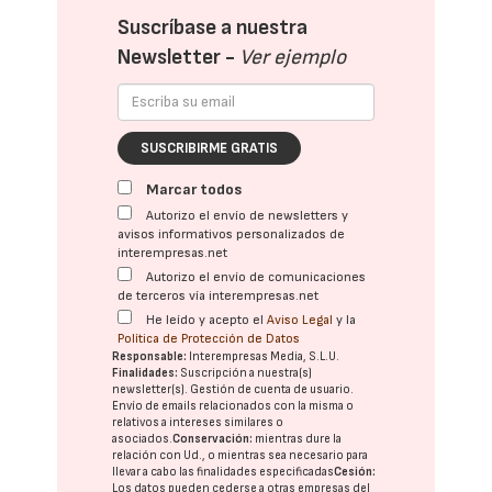
Suscríbase a nuestra
Newsletter -
Ver ejemplo
SUSCRIBIRME GRATIS
Marcar todos
Autorizo el envío de newsletters y
avisos informativos personalizados de
interempresas.net
Autorizo el envío de comunicaciones
de terceros vía interempresas.net
He leído y acepto el
Aviso Legal
y la
Política de Protección de Datos
Responsable:
Interempresas Media, S.L.U.
Finalidades:
Suscripción a nuestra(s)
newsletter(s). Gestión de cuenta de usuario.
Envío de emails relacionados con la misma o
relativos a intereses similares o
asociados.
Conservación:
mientras dure la
relación con Ud., o mientras sea necesario para
llevar a cabo las finalidades especificadas
Cesión:
Los datos pueden cederse a otras
empresas del