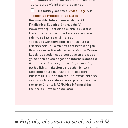
de terceros vía interempresas.net
He leído y acepto el
Aviso Legal
y la
Política de Protección de Datos
Responsable:
Interempresas Media, S.L.U.
Finalidades:
Suscripción a nuestra(s)
newsletter(s). Gestión de cuenta de usuario.
Envío de emails relacionados con la misma o
relativos a intereses similares o
asociados.
Conservación:
mientras dure la
relación con Ud., o mientras sea necesario para
llevar a cabo las finalidades especificadas
Cesión:
Los datos pueden cederse a otras
empresas del
grupo
por motivos de gestión interna.
Derechos:
Acceso, rectificación, oposición, supresión,
portabilidad, limitación del tratatamiento y
decisiones automatizadas:
contacte con
nuestro DPD
. Si considera que el tratamiento no
se ajusta a la normativa vigente, puede presentar
reclamación ante la
AEPD
.
Más información:
Política de Protección de Datos
● En junio, el consumo se elevó un 9 %