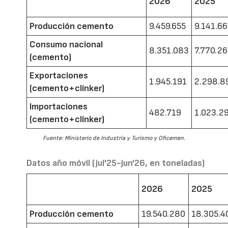
2026
2025
Producción cemento
9.459.655
9.141.6
Consumo nacional
8.351.083
7.770.2
(cemento)
Exportaciones
1.945.191
2.298.8
(cemento+clínker)
Importaciones
482.719
1.023.2
(cemento+clínker)
Fuente: Ministerio de Industria y Turismo y Oficemen.
Datos año móvil (jul'25-jun'26, en toneladas)
2026
2025
Producción cemento
19.540.280
18.305.4