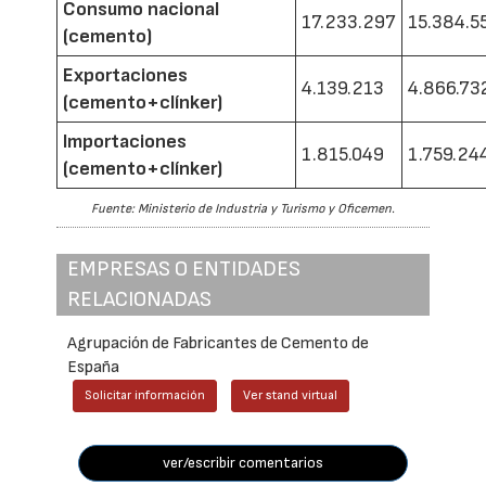
Consumo nacional
17.233.297
15.384.5
(cemento)
Exportaciones
4.139.213
4.866.73
(cemento+clínker)
Importaciones
1.815.049
1.759.24
(cemento+clínker)
Fuente: Ministerio de Industria y Turismo y Oficemen.
EMPRESAS O ENTIDADES
RELACIONADAS
Agrupación de Fabricantes de Cemento de
España
Solicitar información
Ver stand virtual
ver/escribir comentarios