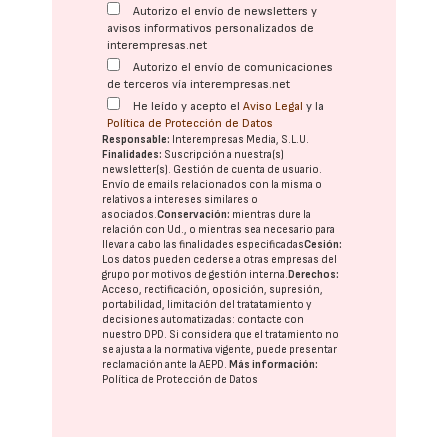
Autorizo el envío de newsletters y
avisos informativos personalizados de
interempresas.net
Autorizo el envío de comunicaciones
de terceros vía interempresas.net
He leído y acepto el
Aviso Legal
y la
Política de Protección de Datos
Responsable:
Interempresas Media, S.L.U.
Finalidades:
Suscripción a nuestra(s)
newsletter(s). Gestión de cuenta de usuario.
Envío de emails relacionados con la misma o
relativos a intereses similares o
asociados.
Conservación:
mientras dure la
relación con Ud., o mientras sea necesario para
llevar a cabo las finalidades especificadas
Cesión:
Los datos pueden cederse a otras
empresas del
grupo
por motivos de gestión interna.
Derechos:
Acceso, rectificación, oposición, supresión,
portabilidad, limitación del tratatamiento y
decisiones automatizadas:
contacte con
nuestro DPD
. Si considera que el tratamiento no
se ajusta a la normativa vigente, puede presentar
reclamación ante la
AEPD
.
Más información:
Política de Protección de Datos