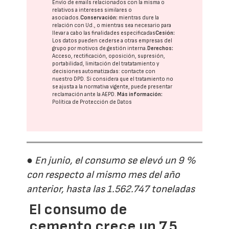
Envío de emails relacionados con la misma o
relativos a intereses similares o
asociados.
Conservación:
mientras dure la
relación con Ud., o mientras sea necesario para
llevar a cabo las finalidades especificadas
Cesión:
Los datos pueden cederse a otras
empresas del
grupo
por motivos de gestión interna.
Derechos:
Acceso, rectificación, oposición, supresión,
portabilidad, limitación del tratatamiento y
decisiones automatizadas:
contacte con
nuestro DPD
. Si considera que el tratamiento no
se ajusta a la normativa vigente, puede presentar
reclamación ante la
AEPD
.
Más información:
Política de Protección de Datos
● En junio, el consumo se elevó un 9 %
con respecto al mismo mes del año
anterior, hasta las 1.562.747 toneladas
El consumo de
cemento crece un 7,5