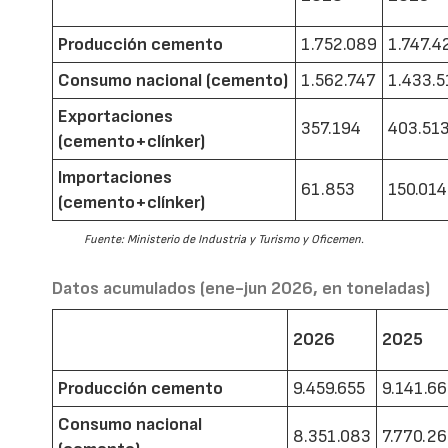
Producción cemento
1.752.089
1.747.4
Consumo nacional (cemento)
1.562.747
1.433.5
Exportaciones
357.194
403.51
(cemento+clínker)
Importaciones
61.853
150.014
(cemento+clínker)
Fuente: Ministerio de Industria y Turismo y Oficemen.
Datos acumulados (ene-jun 2026, en toneladas)
2026
2025
Producción cemento
9.459.655
9.141.6
Consumo nacional
8.351.083
7.770.2