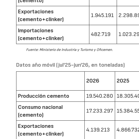
(cemento)
Exportaciones
1.945.191
2.298.8
(cemento+clínker)
Importaciones
482.719
1.023.2
(cemento+clínker)
Fuente: Ministerio de Industria y Turismo y Oficemen.
Datos año móvil (jul'25-jun'26, en toneladas)
2026
2025
Producción cemento
19.540.280
18.305.4
Consumo nacional
17.233.297
15.384.5
(cemento)
Exportaciones
4.139.213
4.866.73
(cemento+clínker)