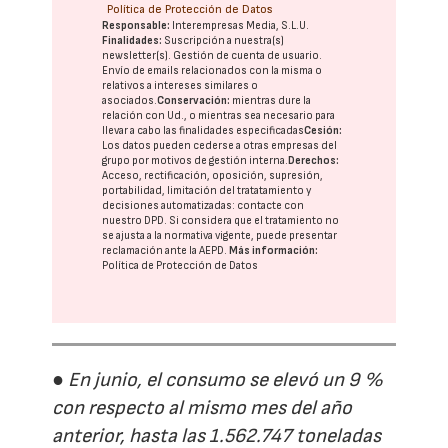
Política de Protección de Datos
Responsable:
Interempresas Media, S.L.U.
Finalidades:
Suscripción a nuestra(s)
newsletter(s). Gestión de cuenta de usuario.
Envío de emails relacionados con la misma o
relativos a intereses similares o
asociados.
Conservación:
mientras dure la
relación con Ud., o mientras sea necesario para
llevar a cabo las finalidades especificadas
Cesión:
Los datos pueden cederse a otras
empresas del
grupo
por motivos de gestión interna.
Derechos:
Acceso, rectificación, oposición, supresión,
portabilidad, limitación del tratatamiento y
decisiones automatizadas:
contacte con
nuestro DPD
. Si considera que el tratamiento no
se ajusta a la normativa vigente, puede presentar
reclamación ante la
AEPD
.
Más información:
Política de Protección de Datos
● En junio, el consumo se elevó un 9 %
con respecto al mismo mes del año
anterior, hasta las 1.562.747 toneladas