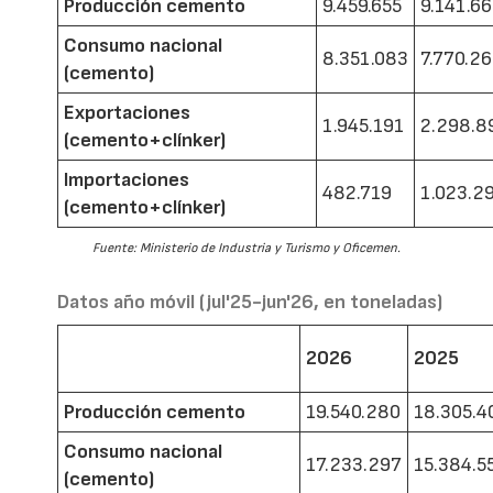
Producción cemento
9.459.655
9.141.6
Consumo nacional
8.351.083
7.770.2
(cemento)
Exportaciones
1.945.191
2.298.8
(cemento+clínker)
Importaciones
482.719
1.023.2
(cemento+clínker)
Fuente: Ministerio de Industria y Turismo y Oficemen.
Datos año móvil (jul'25-jun'26, en toneladas)
2026
2025
Producción cemento
19.540.280
18.305.4
Consumo nacional
17.233.297
15.384.5
(cemento)