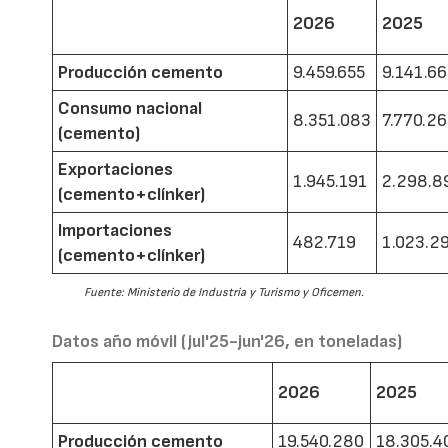
2026
2025
Producción cemento
9.459.655
9.141.6
Consumo nacional
8.351.083
7.770.2
(cemento)
Exportaciones
1.945.191
2.298.8
(cemento+clínker)
Importaciones
482.719
1.023.2
(cemento+clínker)
Fuente: Ministerio de Industria y Turismo y Oficemen.
Datos año móvil (jul'25-jun'26, en toneladas)
2026
2025
Producción cemento
19.540.280
18.305.4