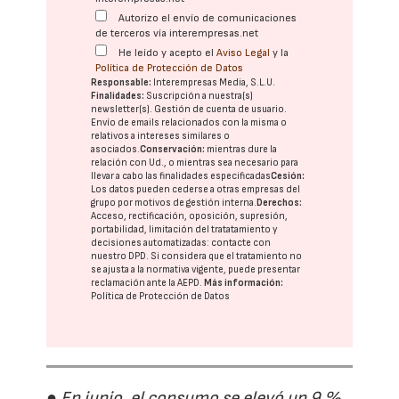
Autorizo el envío de comunicaciones
de terceros vía interempresas.net
He leído y acepto el
Aviso Legal
y la
Política de Protección de Datos
Responsable:
Interempresas Media, S.L.U.
Finalidades:
Suscripción a nuestra(s)
newsletter(s). Gestión de cuenta de usuario.
Envío de emails relacionados con la misma o
relativos a intereses similares o
asociados.
Conservación:
mientras dure la
relación con Ud., o mientras sea necesario para
llevar a cabo las finalidades especificadas
Cesión:
Los datos pueden cederse a otras
empresas del
grupo
por motivos de gestión interna.
Derechos:
Acceso, rectificación, oposición, supresión,
portabilidad, limitación del tratatamiento y
decisiones automatizadas:
contacte con
nuestro DPD
. Si considera que el tratamiento no
se ajusta a la normativa vigente, puede presentar
reclamación ante la
AEPD
.
Más información:
Política de Protección de Datos
● En junio, el consumo se elevó un 9 %