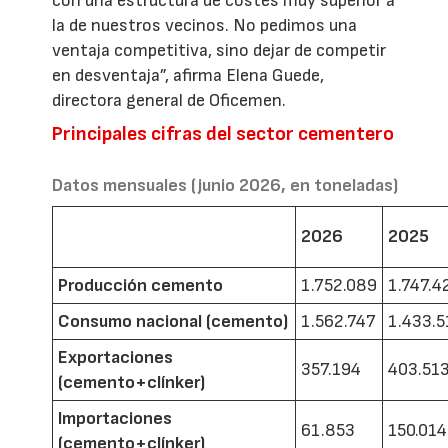
con una estructura de costes muy superior a
la de nuestros vecinos. No pedimos una
ventaja competitiva, sino dejar de competir
en desventaja”, afirma Elena Guede,
directora general de Oficemen.
Principales cifras del sector cementero
Datos mensuales (junio 2026, en toneladas)
2026
2025
Producción cemento
1.752.089
1.747.4
Consumo nacional (cemento)
1.562.747
1.433.5
Exportaciones
357.194
403.51
(cemento+clínker)
Importaciones
61.853
150.014
(cemento+clínker)