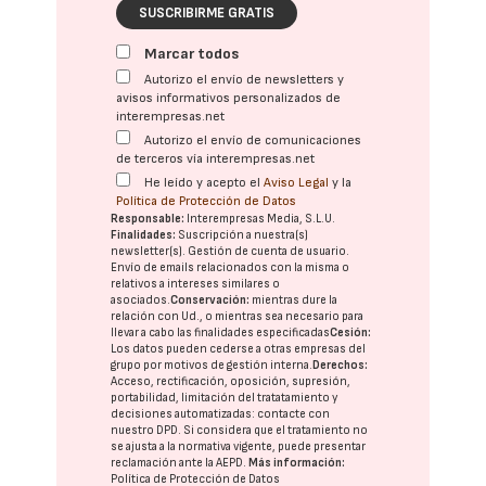
SUSCRIBIRME GRATIS
Marcar todos
Autorizo el envío de newsletters y
avisos informativos personalizados de
interempresas.net
Autorizo el envío de comunicaciones
de terceros vía interempresas.net
He leído y acepto el
Aviso Legal
y la
Política de Protección de Datos
Responsable:
Interempresas Media, S.L.U.
Finalidades:
Suscripción a nuestra(s)
newsletter(s). Gestión de cuenta de usuario.
Envío de emails relacionados con la misma o
relativos a intereses similares o
asociados.
Conservación:
mientras dure la
relación con Ud., o mientras sea necesario para
llevar a cabo las finalidades especificadas
Cesión:
Los datos pueden cederse a otras
empresas del
grupo
por motivos de gestión interna.
Derechos:
Acceso, rectificación, oposición, supresión,
portabilidad, limitación del tratatamiento y
decisiones automatizadas:
contacte con
nuestro DPD
. Si considera que el tratamiento no
se ajusta a la normativa vigente, puede presentar
reclamación ante la
AEPD
.
Más información:
Política de Protección de Datos