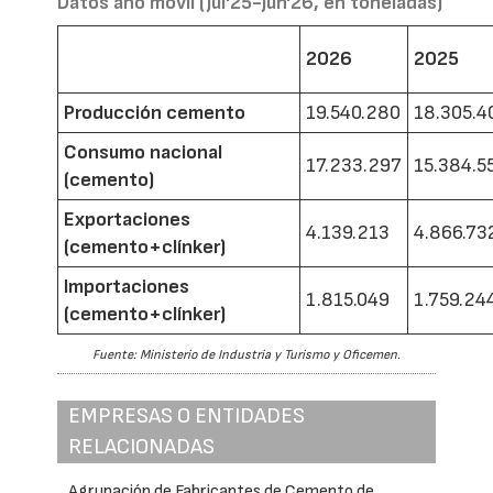
Datos año móvil (jul'25-jun'26, en toneladas)
2026
2025
Producción cemento
19.540.280
18.305.4
Consumo nacional
17.233.297
15.384.5
(cemento)
Exportaciones
4.139.213
4.866.73
(cemento+clínker)
Importaciones
1.815.049
1.759.24
(cemento+clínker)
Fuente: Ministerio de Industria y Turismo y Oficemen.
EMPRESAS O ENTIDADES
RELACIONADAS
Agrupación de Fabricantes de Cemento de