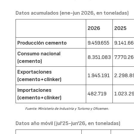
Datos acumulados (ene-jun 2026, en toneladas)
2026
2025
Producción cemento
9.459.655
9.141.6
Consumo nacional
8.351.083
7.770.2
(cemento)
Exportaciones
1.945.191
2.298.8
(cemento+clínker)
Importaciones
482.719
1.023.2
(cemento+clínker)
Fuente: Ministerio de Industria y Turismo y Oficemen.
Datos año móvil (jul'25-jun'26, en toneladas)