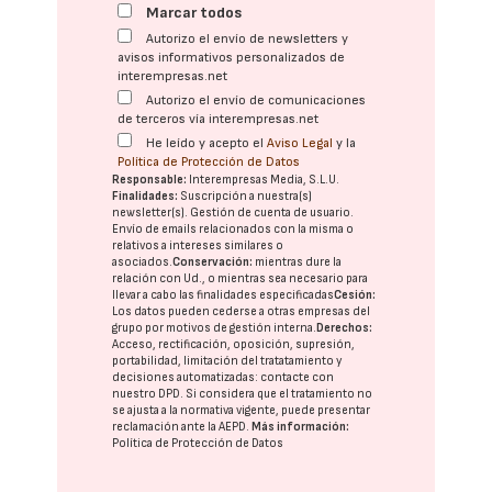
Marcar todos
Autorizo el envío de newsletters y
avisos informativos personalizados de
interempresas.net
Autorizo el envío de comunicaciones
de terceros vía interempresas.net
He leído y acepto el
Aviso Legal
y la
Política de Protección de Datos
Responsable:
Interempresas Media, S.L.U.
Finalidades:
Suscripción a nuestra(s)
newsletter(s). Gestión de cuenta de usuario.
Envío de emails relacionados con la misma o
relativos a intereses similares o
asociados.
Conservación:
mientras dure la
relación con Ud., o mientras sea necesario para
llevar a cabo las finalidades especificadas
Cesión:
Los datos pueden cederse a otras
empresas del
grupo
por motivos de gestión interna.
Derechos:
Acceso, rectificación, oposición, supresión,
portabilidad, limitación del tratatamiento y
decisiones automatizadas:
contacte con
nuestro DPD
. Si considera que el tratamiento no
se ajusta a la normativa vigente, puede presentar
reclamación ante la
AEPD
.
Más información:
Política de Protección de Datos