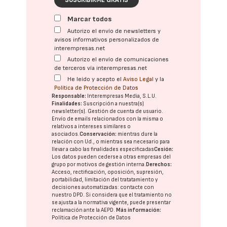
Marcar todos
Autorizo el envío de newsletters y
avisos informativos personalizados de
interempresas.net
Autorizo el envío de comunicaciones
de terceros vía interempresas.net
He leído y acepto el
Aviso Legal
y la
Política de Protección de Datos
Responsable:
Interempresas Media, S.L.U.
Finalidades:
Suscripción a nuestra(s)
newsletter(s). Gestión de cuenta de usuario.
Envío de emails relacionados con la misma o
relativos a intereses similares o
asociados.
Conservación:
mientras dure la
relación con Ud., o mientras sea necesario para
llevar a cabo las finalidades especificadas
Cesión:
Los datos pueden cederse a otras
empresas del
grupo
por motivos de gestión interna.
Derechos:
Acceso, rectificación, oposición, supresión,
portabilidad, limitación del tratatamiento y
decisiones automatizadas:
contacte con
nuestro DPD
. Si considera que el tratamiento no
se ajusta a la normativa vigente, puede presentar
reclamación ante la
AEPD
.
Más información:
Política de Protección de Datos