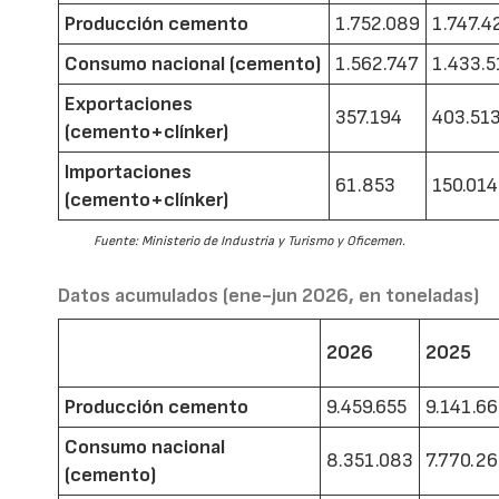
Producción cemento
1.752.089
1.747.4
Consumo nacional (cemento)
1.562.747
1.433.5
Exportaciones
357.194
403.51
(cemento+clínker)
Importaciones
61.853
150.014
(cemento+clínker)
Fuente: Ministerio de Industria y Turismo y Oficemen.
Datos acumulados (ene-jun 2026, en toneladas)
2026
2025
Producción cemento
9.459.655
9.141.6
Consumo nacional
8.351.083
7.770.2
(cemento)