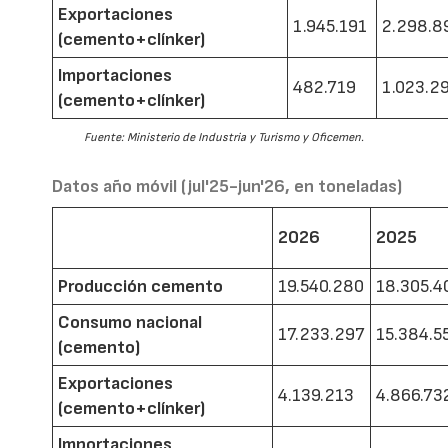
Exportaciones
1.945.191
2.298.8
(cemento+clínker)
Importaciones
482.719
1.023.2
(cemento+clínker)
Fuente: Ministerio de Industria y Turismo y Oficemen.
Datos año móvil (jul'25-jun'26, en toneladas)
2026
2025
Producción cemento
19.540.280
18.305.4
Consumo nacional
17.233.297
15.384.5
(cemento)
Exportaciones
4.139.213
4.866.73
(cemento+clínker)
Importaciones