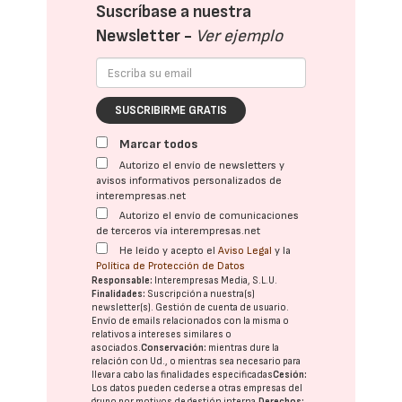
Suscríbase a nuestra
Newsletter -
Ver ejemplo
SUSCRIBIRME GRATIS
Marcar todos
Autorizo el envío de newsletters y
avisos informativos personalizados de
interempresas.net
Autorizo el envío de comunicaciones
de terceros vía interempresas.net
He leído y acepto el
Aviso Legal
y la
Política de Protección de Datos
Responsable:
Interempresas Media, S.L.U.
Finalidades:
Suscripción a nuestra(s)
newsletter(s). Gestión de cuenta de usuario.
Envío de emails relacionados con la misma o
relativos a intereses similares o
asociados.
Conservación:
mientras dure la
relación con Ud., o mientras sea necesario para
llevar a cabo las finalidades especificadas
Cesión:
Los datos pueden cederse a otras
empresas del
grupo
por motivos de gestión interna.
Derechos: