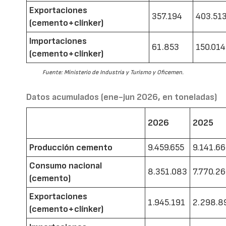
Exportaciones
357.194
403.51
(cemento+clínker)
Importaciones
61.853
150.014
(cemento+clínker)
Fuente: Ministerio de Industria y Turismo y Oficemen.
Datos acumulados (ene-jun 2026, en toneladas)
2026
2025
Producción cemento
9.459.655
9.141.6
Consumo nacional
8.351.083
7.770.2
(cemento)
Exportaciones
1.945.191
2.298.8
(cemento+clínker)