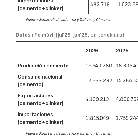
Importaciones
482.719
1.023.2
(cemento+clínker)
Fuente: Ministerio de Industria y Turismo y Oficemen.
Datos año móvil (jul'25-jun'26, en toneladas)
2026
2025
Producción cemento
19.540.280
18.305.4
Consumo nacional
17.233.297
15.384.5
(cemento)
Exportaciones
4.139.213
4.866.73
(cemento+clínker)
Importaciones
1.815.049
1.759.24
(cemento+clínker)
Fuente: Ministerio de Industria y Turismo y Oficemen.