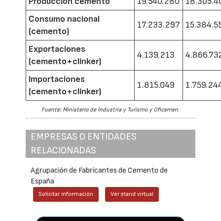
Producción cemento
19.540.280
18.305.4
Consumo nacional
17.233.297
15.384.5
(cemento)
Exportaciones
4.139.213
4.866.73
(cemento+clínker)
Importaciones
1.815.049
1.759.24
(cemento+clínker)
Fuente: Ministerio de Industria y Turismo y Oficemen.
EMPRESAS O ENTIDADES
RELACIONADAS
Agrupación de Fabricantes de Cemento de
España
Solicitar información
Ver stand virtual