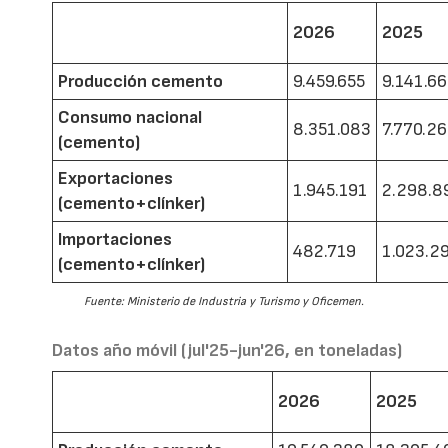
2026
2025
Producción cemento
9.459.655
9.141.6
Consumo nacional
8.351.083
7.770.2
(cemento)
Exportaciones
1.945.191
2.298.8
(cemento+clínker)
Importaciones
482.719
1.023.2
(cemento+clínker)
Fuente: Ministerio de Industria y Turismo y Oficemen.
Datos año móvil (jul'25-jun'26, en toneladas)
2026
2025