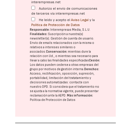
interempresas.net
Autorizo el envío de comunicaciones
de terceros vía interempresas.net
He leído y acepto el
Aviso Legal
y la
Política de Protección de Datos
Responsable:
Interempresas Media, S.L.U.
Finalidades:
Suscripción a nuestra(s)
newsletter(s). Gestión de cuenta de usuario.
Envío de emails relacionados con la misma o
relativos a intereses similares o
asociados.
Conservación:
mientras dure la
relación con Ud., o mientras sea necesario para
llevar a cabo las finalidades especificadas
Cesión:
Los datos pueden cederse a otras
empresas del
grupo
por motivos de gestión interna.
Derechos:
Acceso, rectificación, oposición, supresión,
portabilidad, limitación del tratatamiento y
decisiones automatizadas:
contacte con
nuestro DPD
. Si considera que el tratamiento no
se ajusta a la normativa vigente, puede presentar
reclamación ante la
AEPD
.
Más información:
Política de Protección de Datos