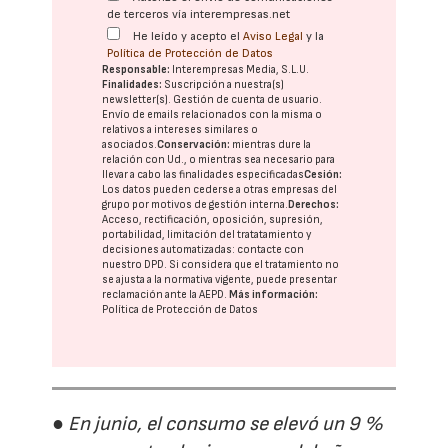
de terceros vía interempresas.net
He leído y acepto el
Aviso Legal
y la
Política de Protección de Datos
Responsable:
Interempresas Media, S.L.U.
Finalidades:
Suscripción a nuestra(s)
newsletter(s). Gestión de cuenta de usuario.
Envío de emails relacionados con la misma o
relativos a intereses similares o
asociados.
Conservación:
mientras dure la
relación con Ud., o mientras sea necesario para
llevar a cabo las finalidades especificadas
Cesión:
Los datos pueden cederse a otras
empresas del
grupo
por motivos de gestión interna.
Derechos:
Acceso, rectificación, oposición, supresión,
portabilidad, limitación del tratatamiento y
decisiones automatizadas:
contacte con
nuestro DPD
. Si considera que el tratamiento no
se ajusta a la normativa vigente, puede presentar
reclamación ante la
AEPD
.
Más información:
Política de Protección de Datos
● En junio, el consumo se elevó un 9 %