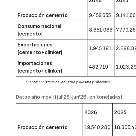
2026
2025
Producción cemento
9.459.655
9.141.6
Consumo nacional
8.351.083
7.770.2
(cemento)
Exportaciones
1.945.191
2.298.8
(cemento+clínker)
Importaciones
482.719
1.023.2
(cemento+clínker)
Fuente: Ministerio de Industria y Turismo y Oficemen.
Datos año móvil (jul'25-jun'26, en toneladas)
2026
2025
Producción cemento
19.540.280
18.305.4