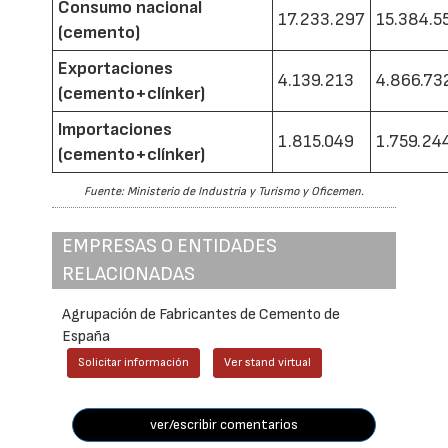
Consumo nacional
17.233.297
15.384.5
(cemento)
Exportaciones
4.139.213
4.866.73
(cemento+clínker)
Importaciones
1.815.049
1.759.24
(cemento+clínker)
Fuente: Ministerio de Industria y Turismo y Oficemen.
EMPRESAS O ENTIDADES
RELACIONADAS
Agrupación de Fabricantes de Cemento de
España
Solicitar información
Ver stand virtual
ver/escribir comentarios