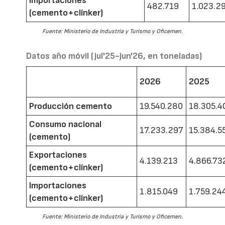
Importaciones
482.719
1.023.2
(cemento+clínker)
Fuente: Ministerio de Industria y Turismo y Oficemen.
Datos año móvil (jul'25-jun'26, en toneladas)
2026
2025
Producción cemento
19.540.280
18.305.4
Consumo nacional
17.233.297
15.384.5
(cemento)
Exportaciones
4.139.213
4.866.73
(cemento+clínker)
Importaciones
1.815.049
1.759.24
(cemento+clínker)
Fuente: Ministerio de Industria y Turismo y Oficemen.