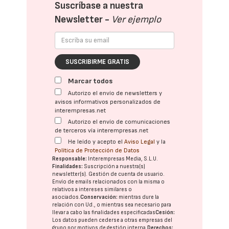
Suscríbase a nuestra
Newsletter -
Ver ejemplo
SUSCRIBIRME GRATIS
Marcar todos
Autorizo el envío de newsletters y
avisos informativos personalizados de
interempresas.net
Autorizo el envío de comunicaciones
de terceros vía interempresas.net
He leído y acepto el
Aviso Legal
y la
Política de Protección de Datos
Responsable:
Interempresas Media, S.L.U.
Finalidades:
Suscripción a nuestra(s)
newsletter(s). Gestión de cuenta de usuario.
Envío de emails relacionados con la misma o
relativos a intereses similares o
asociados.
Conservación:
mientras dure la
relación con Ud., o mientras sea necesario para
llevar a cabo las finalidades especificadas
Cesión:
Los datos pueden cederse a otras
empresas del
grupo
por motivos de gestión interna.
Derechos: