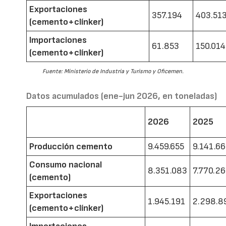
Exportaciones
357.194
403.51
(cemento+clínker)
Importaciones
61.853
150.014
(cemento+clínker)
Fuente: Ministerio de Industria y Turismo y Oficemen.
Datos acumulados (ene-jun 2026, en toneladas)
2026
2025
Producción cemento
9.459.655
9.141.6
Consumo nacional
8.351.083
7.770.2
(cemento)
Exportaciones
1.945.191
2.298.8
(cemento+clínker)