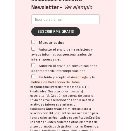
Newsletter -
Ver ejemplo
SUSCRIBIRME GRATIS
Marcar todos
Autorizo el envío de newsletters y
avisos informativos personalizados de
interempresas.net
Autorizo el envío de comunicaciones
de terceros vía interempresas.net
He leído y acepto el
Aviso Legal
y la
Política de Protección de Datos
Responsable:
Interempresas Media, S.L.U.
Finalidades:
Suscripción a nuestra(s)
newsletter(s). Gestión de cuenta de usuario.
Envío de emails relacionados con la misma o
relativos a intereses similares o
asociados.
Conservación:
mientras dure la
relación con Ud., o mientras sea necesario para
llevar a cabo las finalidades especificadas
Cesión:
Los datos pueden cederse a otras
empresas del
grupo
por motivos de gestión interna.
Derechos:
Acceso, rectificación, oposición, supresión,