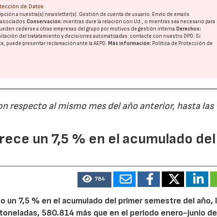
otección de Datos
pción a nuestra(s) newsletter(s). Gestión de cuenta de usuario. Envío de emails
o asociados.
Conservación:
mientras dure la relación con Ud., o mientras sea necesario para
ueden cederse a otras
empresas del grupo
por motivos de gestión interna.
Derechos:
imitación del tratatamiento y decisiones automatizadas:
contacte con nuestro DPD
. Si
nte, puede presentar reclamación ante la
AEPD
.
Más información:
Política de Protección de
on respecto al mismo mes del año anterior, hasta las
ece un 7,5 % en el acumulado del
784
 un 7,5 % en el acumulado del primer semestre del año, 
 toneladas, 580.814 más que en el periodo enero-junio de