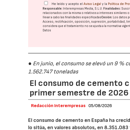
He leído y acepto el
Aviso Legal
y la
Política de Pr
Responsable:
Interempresas Media, S.L.U.
Finalidades:
Suscri
relacionados con la misma o relativos a intereses similares 
llevar a cabo las finalidades especificadas
Cesión:
Los datos p
Acceso, rectificación, oposición, supresión, portabilidad, l
considera que el tratamiento no se ajusta a la normativa vige
Datos
● En junio, el consumo se elevó un 9 % c
1.562.747 toneladas
El consumo de cemento cr
primer semestre de 2026
Redacción Interempresas
05/08/2026
El consumo de cemento en España ha crecido
lo sitúa, en valores absolutos, en 8.351.083