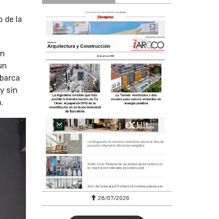
 de la
ón
un
abarca
y sin
.
28/07/2026