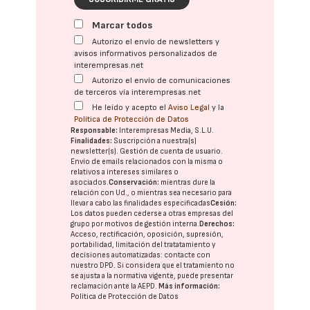
Marcar todos
Autorizo el envío de newsletters y
avisos informativos personalizados de
interempresas.net
Autorizo el envío de comunicaciones
de terceros vía interempresas.net
He leído y acepto el
Aviso Legal
y la
Política de Protección de Datos
Responsable:
Interempresas Media, S.L.U.
Finalidades:
Suscripción a nuestra(s)
newsletter(s). Gestión de cuenta de usuario.
Envío de emails relacionados con la misma o
relativos a intereses similares o
asociados.
Conservación:
mientras dure la
relación con Ud., o mientras sea necesario para
llevar a cabo las finalidades especificadas
Cesión:
Los datos pueden cederse a otras
empresas del
grupo
por motivos de gestión interna.
Derechos:
Acceso, rectificación, oposición, supresión,
portabilidad, limitación del tratatamiento y
decisiones automatizadas:
contacte con
nuestro DPD
. Si considera que el tratamiento no
se ajusta a la normativa vigente, puede presentar
reclamación ante la
AEPD
.
Más información:
Política de Protección de Datos