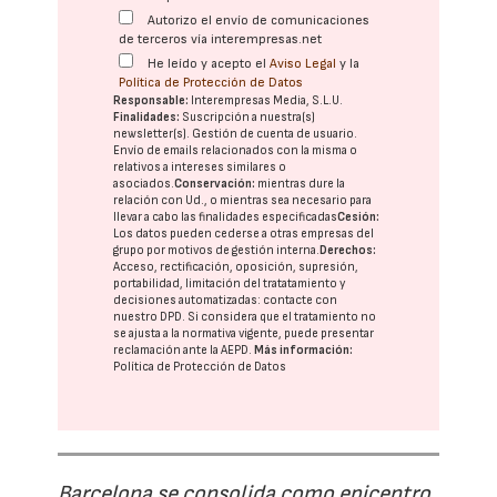
Autorizo el envío de comunicaciones
de terceros vía interempresas.net
He leído y acepto el
Aviso Legal
y la
Política de Protección de Datos
Responsable:
Interempresas Media, S.L.U.
Finalidades:
Suscripción a nuestra(s)
newsletter(s). Gestión de cuenta de usuario.
Envío de emails relacionados con la misma o
relativos a intereses similares o
asociados.
Conservación:
mientras dure la
relación con Ud., o mientras sea necesario para
llevar a cabo las finalidades especificadas
Cesión:
Los datos pueden cederse a otras
empresas del
grupo
por motivos de gestión interna.
Derechos:
Acceso, rectificación, oposición, supresión,
portabilidad, limitación del tratatamiento y
decisiones automatizadas:
contacte con
nuestro DPD
. Si considera que el tratamiento no
se ajusta a la normativa vigente, puede presentar
reclamación ante la
AEPD
.
Más información:
Política de Protección de Datos
Barcelona se consolida como epicentro