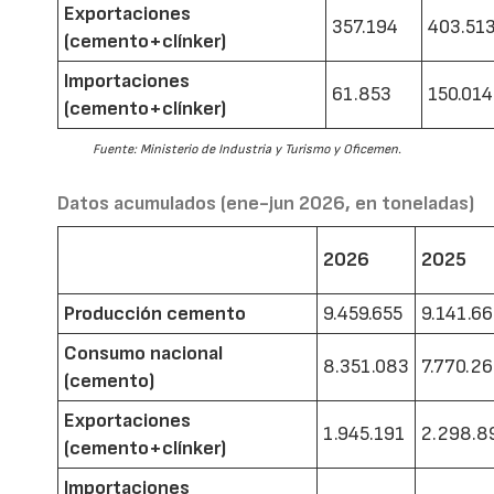
Exportaciones
357.194
403.51
(cemento+clínker)
Importaciones
61.853
150.014
(cemento+clínker)
Fuente: Ministerio de Industria y Turismo y Oficemen.
Datos acumulados (ene-jun 2026, en toneladas)
2026
2025
Producción cemento
9.459.655
9.141.6
Consumo nacional
8.351.083
7.770.2
(cemento)
Exportaciones
1.945.191
2.298.8
(cemento+clínker)
Importaciones