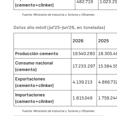
482.719
1.023.2
(cemento+clínker)
Fuente: Ministerio de Industria y Turismo y Oficemen.
Datos año móvil (jul'25-jun'26, en toneladas)
2026
2025
Producción cemento
19.540.280
18.305.4
Consumo nacional
17.233.297
15.384.5
(cemento)
Exportaciones
4.139.213
4.866.73
(cemento+clínker)
Importaciones
1.815.049
1.759.24
(cemento+clínker)
Fuente: Ministerio de Industria y Turismo y Oficemen.