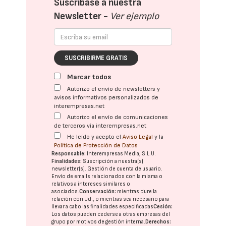
Suscríbase a nuestra
Newsletter -
Ver ejemplo
SUSCRIBIRME GRATIS
Marcar todos
Autorizo el envío de newsletters y
avisos informativos personalizados de
interempresas.net
Autorizo el envío de comunicaciones
de terceros vía interempresas.net
He leído y acepto el
Aviso Legal
y la
Política de Protección de Datos
Responsable:
Interempresas Media, S.L.U.
Finalidades:
Suscripción a nuestra(s)
newsletter(s). Gestión de cuenta de usuario.
Envío de emails relacionados con la misma o
relativos a intereses similares o
asociados.
Conservación:
mientras dure la
relación con Ud., o mientras sea necesario para
llevar a cabo las finalidades especificadas
Cesión:
Los datos pueden cederse a otras
empresas del
grupo
por motivos de gestión interna.
Derechos: