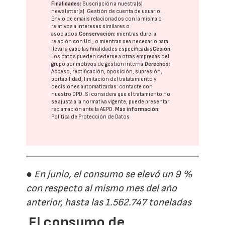
Finalidades:
Suscripción a nuestra(s)
newsletter(s). Gestión de cuenta de usuario.
Envío de emails relacionados con la misma o
relativos a intereses similares o
asociados.
Conservación:
mientras dure la
relación con Ud., o mientras sea necesario para
llevar a cabo las finalidades especificadas
Cesión:
Los datos pueden cederse a otras
empresas del
grupo
por motivos de gestión interna.
Derechos:
Acceso, rectificación, oposición, supresión,
portabilidad, limitación del tratatamiento y
decisiones automatizadas:
contacte con
nuestro DPD
. Si considera que el tratamiento no
se ajusta a la normativa vigente, puede presentar
reclamación ante la
AEPD
.
Más información:
Política de Protección de Datos
● En junio, el consumo se elevó un 9 %
con respecto al mismo mes del año
anterior, hasta las 1.562.747 toneladas
El consumo de