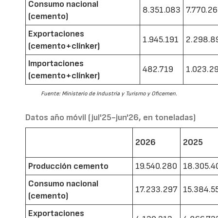
Consumo nacional
8.351.083
7.770.2
(cemento)
Exportaciones
1.945.191
2.298.8
(cemento+clínker)
Importaciones
482.719
1.023.2
(cemento+clínker)
Fuente: Ministerio de Industria y Turismo y Oficemen.
Datos año móvil (jul'25-jun'26, en toneladas)
2026
2025
Producción cemento
19.540.280
18.305.4
Consumo nacional
17.233.297
15.384.5
(cemento)
Exportaciones