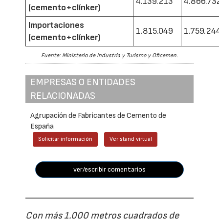
4.139.213
4.866.73
(cemento+clínker)
Importaciones
1.815.049
1.759.24
(cemento+clínker)
Fuente: Ministerio de Industria y Turismo y Oficemen.
EMPRESAS O ENTIDADES
RELACIONADAS
Agrupación de Fabricantes de Cemento de
España
Solicitar información
Ver stand virtual
ver/escribir comentarios
Con más 1.000 metros cuadrados de