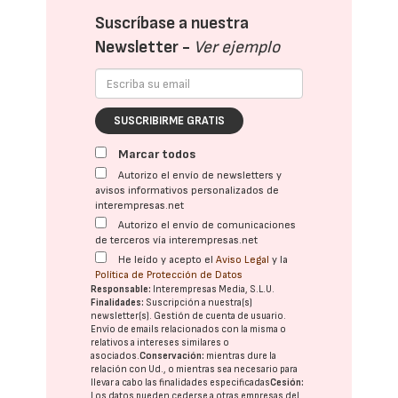
Suscríbase a nuestra
Newsletter -
Ver ejemplo
SUSCRIBIRME GRATIS
Marcar todos
Autorizo el envío de newsletters y
avisos informativos personalizados de
interempresas.net
Autorizo el envío de comunicaciones
de terceros vía interempresas.net
He leído y acepto el
Aviso Legal
y la
Política de Protección de Datos
Responsable:
Interempresas Media, S.L.U.
Finalidades:
Suscripción a nuestra(s)
newsletter(s). Gestión de cuenta de usuario.
Envío de emails relacionados con la misma o
relativos a intereses similares o
asociados.
Conservación:
mientras dure la
relación con Ud., o mientras sea necesario para
llevar a cabo las finalidades especificadas
Cesión:
Los datos pueden cederse a otras
empresas del