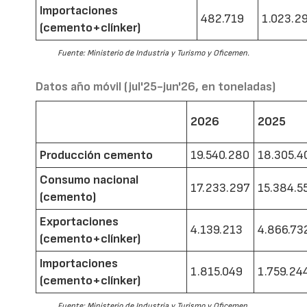
Importaciones
482.719
1.023.2
(cemento+clínker)
Fuente: Ministerio de Industria y Turismo y Oficemen.
Datos año móvil (jul'25-jun'26, en toneladas)
2026
2025
Producción cemento
19.540.280
18.305.4
Consumo nacional
17.233.297
15.384.5
(cemento)
Exportaciones
4.139.213
4.866.73
(cemento+clínker)
Importaciones
1.815.049
1.759.24
(cemento+clínker)
Fuente: Ministerio de Industria y Turismo y Oficemen.