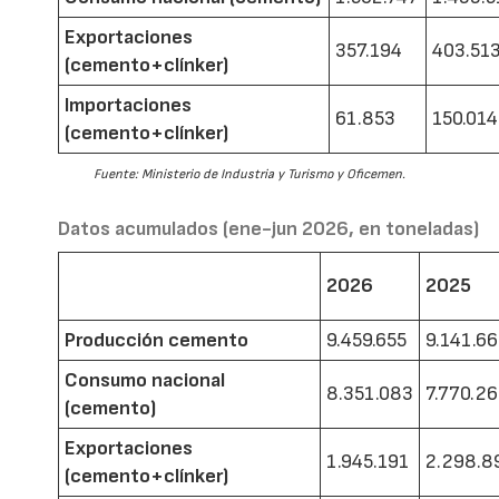
Exportaciones
357.194
403.51
(cemento+clínker)
Importaciones
61.853
150.014
(cemento+clínker)
Fuente: Ministerio de Industria y Turismo y Oficemen.
Datos acumulados (ene-jun 2026, en toneladas)
2026
2025
Producción cemento
9.459.655
9.141.6
Consumo nacional
8.351.083
7.770.2
(cemento)
Exportaciones
1.945.191
2.298.8
(cemento+clínker)