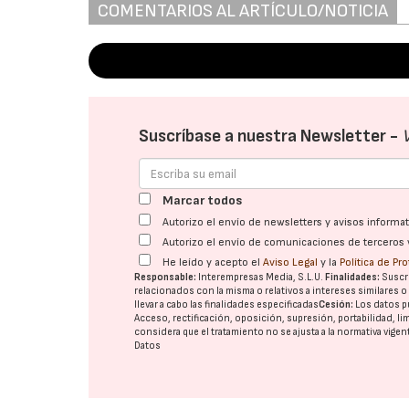
COMENTARIOS AL ARTÍCULO/NOTICIA
Suscríbase a nuestra Newsletter -
Marcar todos
Autorizo el envío de newsletters y avisos inform
Autorizo el envío de comunicaciones de terceros 
He leído y acepto el
Aviso Legal
y la
Política de Pr
Responsable:
Interempresas Media, S.L.U.
Finalidades:
Suscri
relacionados con la misma o relativos a intereses similares 
llevar a cabo las finalidades especificadas
Cesión:
Los datos p
Acceso, rectificación, oposición, supresión, portabilidad, l
considera que el tratamiento no se ajusta a la normativa vige
Datos