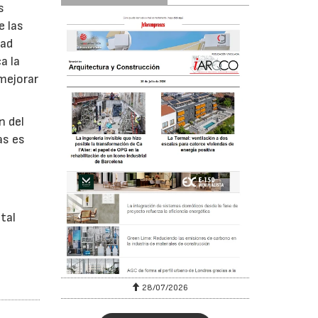
s
e las
dad
a la
mejorar
n del
as es
tal
28/07/2026