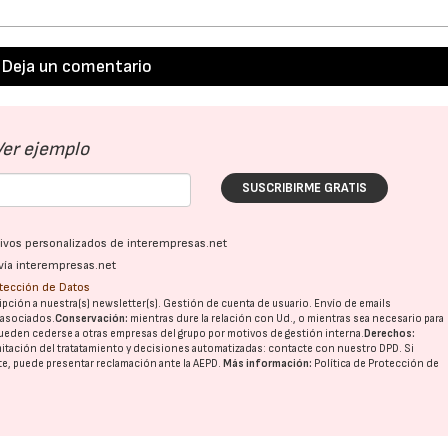
Deja un comentario
Ver ejemplo
SUSCRIBIRME GRATIS
ativos personalizados de interempresas.net
vía interempresas.net
otección de Datos
pción a nuestra(s) newsletter(s). Gestión de cuenta de usuario. Envío de emails
o asociados.
Conservación:
mientras dure la relación con Ud., o mientras sea necesario para
ueden cederse a otras
empresas del grupo
por motivos de gestión interna.
Derechos:
imitación del tratatamiento y decisiones automatizadas:
contacte con nuestro DPD
. Si
nte, puede presentar reclamación ante la
AEPD
.
Más información:
Política de Protección de