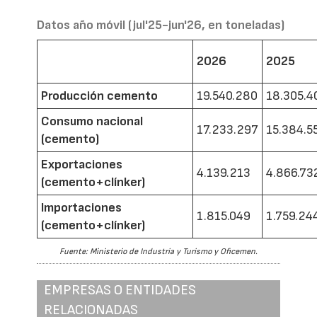
Datos año móvil (jul'25-jun'26, en toneladas)
2026
2025
Producción cemento
19.540.280
18.305.4
Consumo nacional
17.233.297
15.384.5
(cemento)
Exportaciones
4.139.213
4.866.73
(cemento+clínker)
Importaciones
1.815.049
1.759.24
(cemento+clínker)
Fuente: Ministerio de Industria y Turismo y Oficemen.
EMPRESAS O ENTIDADES
RELACIONADAS