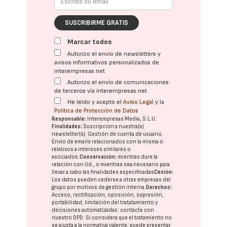
SUSCRIBIRME GRATIS
Marcar todos
Autorizo el envío de newsletters y
avisos informativos personalizados de
interempresas.net
Autorizo el envío de comunicaciones
de terceros vía interempresas.net
He leído y acepto el
Aviso Legal
y la
Política de Protección de Datos
Responsable:
Interempresas Media, S.L.U.
Finalidades:
Suscripción a nuestra(s)
newsletter(s). Gestión de cuenta de usuario.
Envío de emails relacionados con la misma o
relativos a intereses similares o
asociados.
Conservación:
mientras dure la
relación con Ud., o mientras sea necesario para
llevar a cabo las finalidades especificadas
Cesión:
Los datos pueden cederse a otras
empresas del
grupo
por motivos de gestión interna.
Derechos:
Acceso, rectificación, oposición, supresión,
portabilidad, limitación del tratatamiento y
decisiones automatizadas:
contacte con
nuestro DPD
. Si considera que el tratamiento no
se ajusta a la normativa vigente, puede presentar